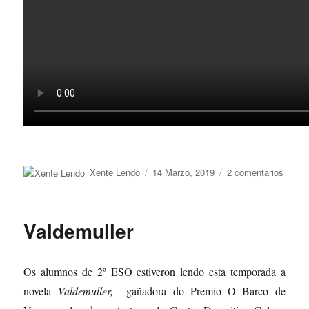
Autor
Publicado
en
Xente Lendo
14 Marzo, 2019
2 comentarios
o
“Mort
de
fame”
Valdemuller
Os alumnos de 2º ESO estiveron lendo esta temporada a
novela
Valdemuller,
gañadora do Premio O Barco de