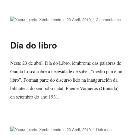
Autor
Publicado
en
Xente Lendo
23 Abril, 2019
2 comentarios
o
One
piece
Día do libro
Neste 23 de abril, Día do Libro, lémbrome das palabras de
García Lorca sobre a necesidade de saber, “medio pan e un
libro”. Forman parte do discurso lido na inauguración da
biblioteca do seu pobo natal, Fuente Vaqueros (Granada),
en setembro do ano 1931.
.
Autor
Publicado
Xente Lendo
23 Abril, 2019
Deixa un