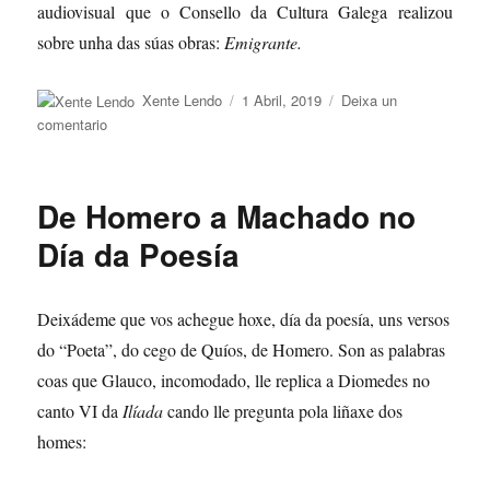
audiovisual que o Consello da Cultura Galega realizou
sobre unha das súas obras:
Emigrante.
Autor
Publicado
Xente Lendo
1 Abril, 2019
Deixa un
o
en
comentario
Luís
Seoane.
Día
De Homero a Machado no
das
Artes
Día da Poesía
Galegas
Deixádeme que vos achegue hoxe, día da poesía, uns versos
do “Poeta”, do cego de Quíos, de Homero. Son as palabras
coas que Glauco, incomodado, lle replica a Diomedes no
canto VI da
Ilíada
cando lle pregunta pola liñaxe dos
homes: