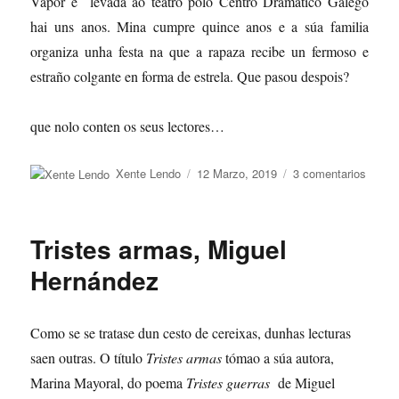
Vapor e levada ao teatro polo Centro Dramático Galego
hai uns anos. Mina cumpre quince anos e a súa familia
organiza unha festa na que a rapaza recibe un fermoso e
estraño colgante en forma de estrela. Que pasou despois?
que nolo conten os seus lectores…
Autor
Publicado
en
Xente Lendo
12 Marzo, 2019
3 comentarios
o
Valdem
Tristes armas, Miguel
Hernández
Como se se tratase dun cesto de cereixas, dunhas lecturas
saen outras. O título
Tristes armas
tómao a súa autora,
Marina Mayoral, do poema
Tristes
guerras
de Miguel