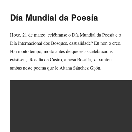
Homero
a
Día Mundial da Poesía
Machado
no
Día
Hoxe, 21 de marzo, celébranse o Día Mundial da Poesía e o
da
Poesía
Día Internacional dos Bosques, casualidade? Eu non o creo.
Hai moito tempo, moito antes de que estas celebracións
existisen, Rosalía de Castro, a nosa Rosalía, xa xuntou
ambas neste poema que le Aitana Sánchez Gijón.