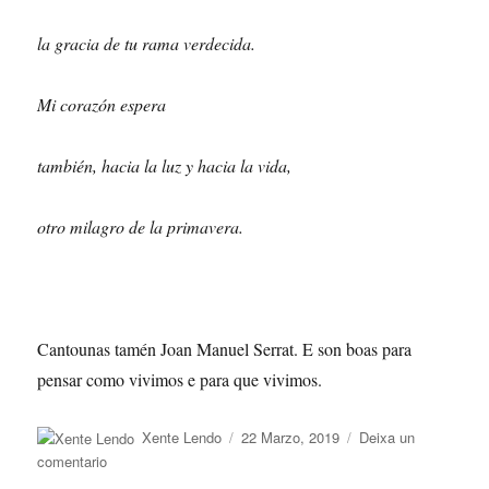
la gracia de tu rama verdecida.
Mi corazón espera
también, hacia la luz y hacia la vida,
otro milagro de la primavera.
Cantounas tamén Joan Manuel Serrat. E son boas para
pensar como vivimos e para que vivimos.
Autor
Publicado
Xente Lendo
22 Marzo, 2019
Deixa un
o
en
comentario
De