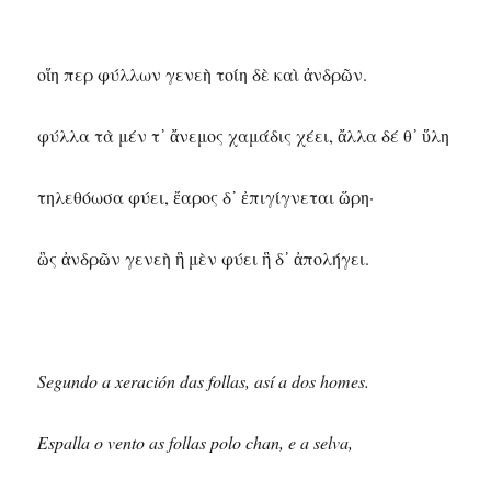
οἵη περ φύλλων γενεὴ τοίη δὲ καὶ ἀνδρῶν.
φύλλα τὰ μέν τ᾽ ἄνεμος χαμάδις χέει, ἄλλα δέ θ᾽ ὕλη
τηλεθόωσα φύει, ἔαρος δ᾽ ἐπιγίγνεται ὥρη·
ὣς ἀνδρῶν γενεὴ ἣ μὲν φύει ἣ δ᾽ ἀπολήγει.
Segundo a xeración das follas, así a dos homes.
Espalla o vento as follas polo chan, e a selva,