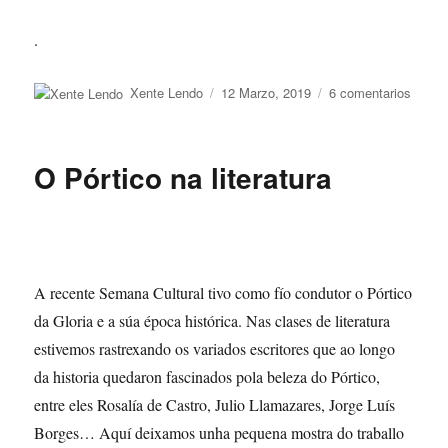
.
Autor
Publicado
en
Xente Lendo
12 Marzo, 2019
6 comentarios
o
Triste
armas
O Pórtico na literatura
A recente Semana Cultural tivo como fío condutor o Pórtico
da Gloria e a súa época histórica. Nas clases de literatura
estivemos rastrexando os variados escritores que ao longo
da historia quedaron fascinados pola beleza do Pórtico,
entre eles Rosalía de Castro, Julio Llamazares, Jorge Luís
Borges… Aquí deixamos unha pequena mostra do traballo