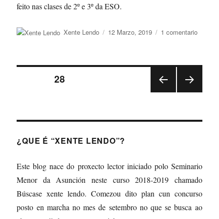
feito nas clases de 2º e 3º da ESO.
Autor
Publicado
en
Xente Lendo
12 Marzo, 2019
1 comentario
o
O
Pórtico
na
literatu
Navegación
PÁXINA
28
PÁXI
PÁXI
de
NA
NA
ANT
SEG
entradas
ERIO
UINT
R
E
¿QUE É “XENTE LENDO”?
Este blog nace do proxecto lector iniciado polo Seminario
Menor da Asunción neste curso 2018-2019 chamado
Búscase xente lendo. Comezou dito plan cun concurso
posto en marcha no mes de setembro no que se busca ao