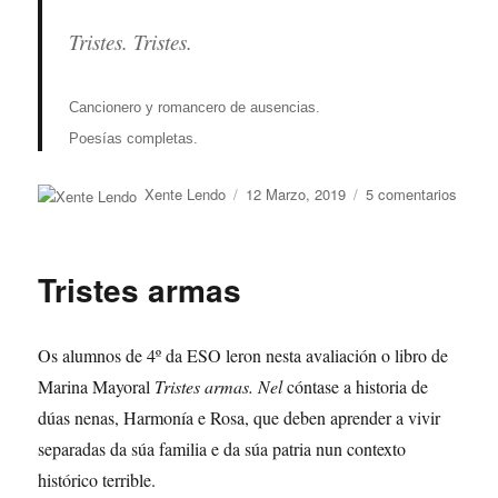
Tristes. Tristes.
Cancionero y romancero de ausencias.
Poesías completas.
Autor
Publicado
en
Xente Lendo
12 Marzo, 2019
5 comentarios
o
Triste
armas
Migue
Tristes armas
Herná
Os alumnos de 4º da ESO leron nesta avaliación o libro de
Marina Mayoral
Tristes armas. Nel
cóntase a historia de
dúas nenas, Harmonía e Rosa, que deben aprender a vivir
separadas da súa familia e da súa patria nun contexto
histórico terrible.