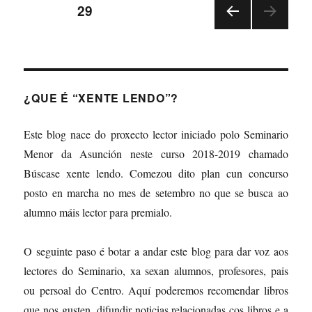
Navegación
lendo?
PÁXINA
29
PÁXI
de
NA
ANT
entradas
ERIO
R
¿QUE É “XENTE LENDO”?
Este blog nace do proxecto lector iniciado polo Seminario
Menor da Asunción neste curso 2018-2019 chamado
Búscase xente lendo. Comezou dito plan cun concurso
posto en marcha no mes de setembro no que se busca ao
alumno máis lector para premialo.
O seguinte paso é botar a andar este blog para dar voz aos
lectores do Seminario, xa sexan alumnos, profesores, pais
ou persoal do Centro. Aquí poderemos recomendar libros
que nos gusten, difundir noticias relacionadas cos libros e a