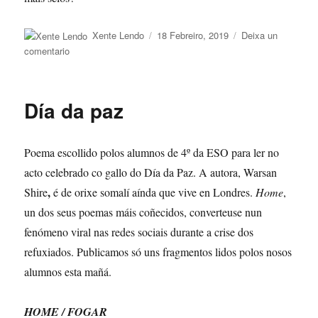
Autor
Publicado
Xente Lendo
18 Febreiro, 2019
Deixa un
o
en
comentario
Pasaporte
lector
Día da paz
Poema escollido polos alumnos de 4º da ESO para ler no
acto celebrado co gallo do Día da Paz. A autora, Warsan
,
Shire
é de orixe somalí aínda que vive en Londres.
Home
,
un dos seus poemas máis coñecidos, converteuse nun
fenómeno viral nas redes sociais durante a crise dos
refuxiados. Publicamos só uns fragmentos lidos polos nosos
alumnos esta mañá.
HOME / FOGAR