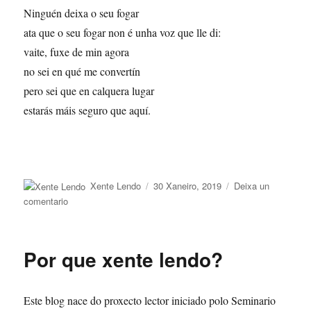
Ninguén deixa o seu fogar
ata que o seu fogar non é unha voz que lle di:
vaite, fuxe de min agora
no sei en qué me convertín
pero sei que en calquera lugar
estarás máis seguro que aquí.
Autor
Publicado
Xente Lendo
30 Xaneiro, 2019
Deixa un
o
en
comentario
Día
da
paz
Por que xente lendo?
Este blog nace do proxecto lector iniciado polo Seminario