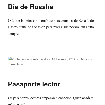
Día de Rosalía
O 24 de febreiro conmemórase o nacemento de Rosalía de
Castro, unha boa ocasión para reler a súa poesía, tan actual
sempre.
Autor
Publicado
Xente Lendo
18 Febreiro, 2019
Deixa un
o
en
comentario
Día
de
Rosalía
Pasaporte lector
Os pasaportes lectores empezan a encherse. Quen acadará
máis selos?