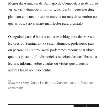
Menor da Asunción de Santiago de Compostela neste curso
2018-2019 chamado
Búscase xente lendo
. Comezou dito
plan cun concurso posto en marcha no mes de setembro no
que se busca ao alumno máis lector para premialo.
O seguinte paso é botar a andar este blog para dar voz aos
lectores do Seminario, xa sexan alumnos, profesores, pais
ou persoal do Centro. Aquí poderemos recomendar libros
que nos gusten, difundir noticias relacionadas cos libros e a
lectura, informar sobre charlas ou visitas que diversos
autores fagan ao noso centro…
Autor
Publicado
Xente Lendo
30 Xaneiro, 2019
Deixa un
o
en
comentario
Por
que
xente