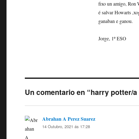
fixo un amigo, Ron 
é salvar Howarts ,x
ganaban e ganou.
Jorge, 1º ESO
Un comentario en “harry potter/a 
Abrahan A Perez Suarez
di:
14 Outubro, 2021 ás 17:28