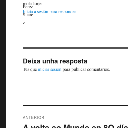
mola Jorje
Inicia a sesión para responder
Deixa unha resposta
Tes que
iniciar sesión
para publicar comentarios.
Navegación
ANTERIOR
de
A volta ao Mundo en 8O dí
Artigo