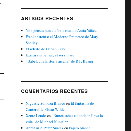
e
ARTIGOS RECENTES
Non penses nun elefante rosa de Antía Yáñez
Frankenstein o el Moderno Prometeo de Mary
Shelley
El retrato de Dorian Gray
Existir sin pensar; el ser sin ser.
“Babel, una historia arcana” de R.F. Kuang
COMENTARIOS RECENTES
Nigussie Somoza Blanco
en
El fantasma de
Canterville. Oscar Wilde
Xente Lendo
en
“Nunca sabes a donde te lleva la
vida” de Michael Künstler
Abrahan A Perez Suarez
en
Pájaro blanco