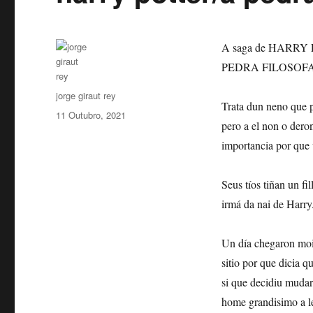
A saga de HARRY P
PEDRA FILOSOFA
Autor
jorge giraut rey
Trata dun neno que p
Publicado
11 Outubro, 2021
pero a el non o dero
o
importancia por que v
Seus tíos tiñan un fi
irmá da nai de Harry
Un día chegaron moit
sitio por que dicia q
si que decidiu muda
home grandisimo a l