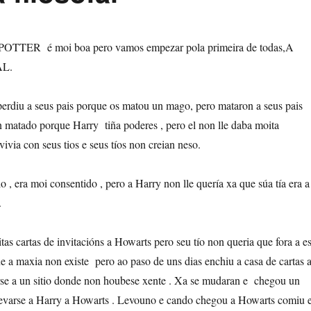
OTTER é moi boa pero vamos empezar pola primeira de todas,A
L.
erdiu a seus pais porque os matou un mago, pero mataron a seus pais
n matado porque Harry tiña poderes , pero el non lle daba moita
ivia con seus tios e seus tíos non creian neso.
llo , era moi consentido , pero a Harry non lle quería xa que súa tía era a
.
as cartas de invitacións a Howarts pero seu tío non queria que fora a e
ue a maxia non existe pero ao paso de uns dias enchiu a casa de cartas 
rse a un sitio donde non houbese xente . Xa se mudaran e chegou un
evarse a Harry a Howarts . Levouno e cando chegou a Howarts comiu 