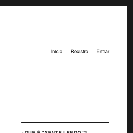
Inicio
Rexistro
Entrar
¿QUE É “XENTE LENDO”?