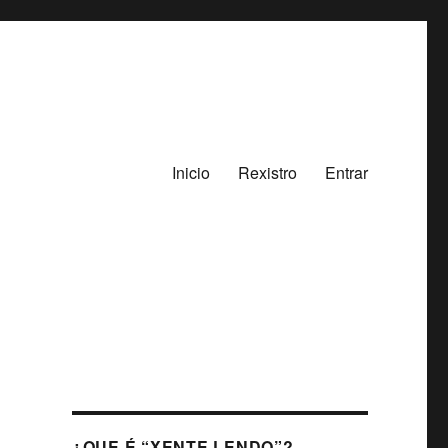
Inicio
Rexistro
Entrar
¿QUE É “XENTE LENDO”?