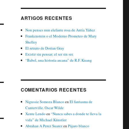
ARTIGOS RECENTES
Non penses nun elefante rosa de Antía Yáñez
Frankenstein o el Moderno Prometeo de Mary
Shelley
El retrato de Dorian Gray
Existir sin pensar; el ser sin ser.
“Babel, una historia arcana” de R.F. Kuang
COMENTARIOS RECENTES
Nigussie Somoza Blanco
en
El fantasma de
Canterville. Oscar Wilde
Xente Lendo
en
“Nunca sabes a donde te lleva la
vida” de Michael Künstler
Abrahan A Perez Suarez
en
Pájaro blanco