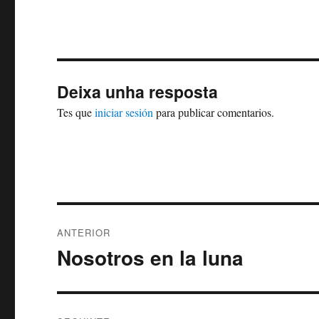
Deixa unha resposta
Tes que
iniciar sesión
para publicar comentarios.
Navegación
ANTERIOR
de
Nosotros en la luna
Artigo
anterior:
entradas