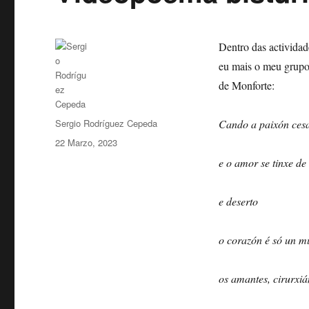
Dentro das actividad
eu mais o meu grupo
de Monforte:
Autor
Sergio Rodríguez Cepeda
Cando a paixón ces
Publicado
22 Marzo, 2023
o
e o amor se tinxe de 
e deserto
o corazón é só un m
os amantes, cirurxi