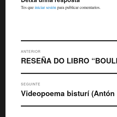
Tes que
iniciar sesión
para publicar comentarios.
Navegación
ANTERIOR
de
RESEÑA DO LIBRO “BOU
Artigo
anterior:
entradas
SEGUINTE
Videopoema bisturí (Antón
Artigo
Seguinte: