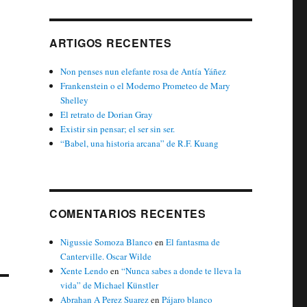
ARTIGOS RECENTES
Non penses nun elefante rosa de Antía Yáñez
Frankenstein o el Moderno Prometeo de Mary
Shelley
El retrato de Dorian Gray
Existir sin pensar; el ser sin ser.
“Babel, una historia arcana” de R.F. Kuang
COMENTARIOS RECENTES
Nigussie Somoza Blanco
en
El fantasma de
Canterville. Oscar Wilde
Xente Lendo
en
“Nunca sabes a donde te lleva la
vida” de Michael Künstler
Abrahan A Perez Suarez
en
Pájaro blanco