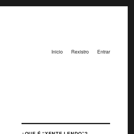
Inicio
Rexistro
Entrar
¿QUE É “XENTE LENDO”?