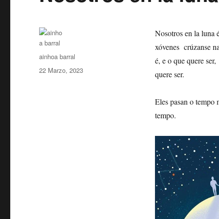
Nosotros en la luna 
xóvenes crúzanse nas
Autor
ainhoa barral
é, e o que quere ser
Publicado
22 Marzo, 2023
quere ser.
o
Eles pasan o tempo 
tempo.