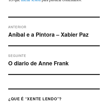
Navegación
ANTERIOR
de
Aníbal e a Pintora – Xabier Paz
Artigo
anterior:
entradas
SEGUINTE
O diario de Anne Frank
Artigo
Seguinte:
¿QUE É “XENTE LENDO”?