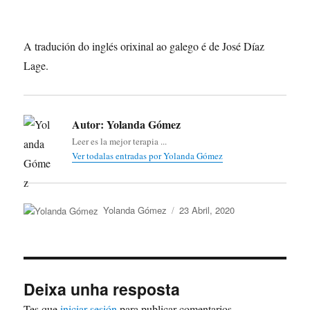
A tradución do inglés orixinal ao galego é de José Díaz
Lage.
Autor:
Yolanda Gómez
Leer es la mejor terapia ...
Ver todalas entradas por Yolanda Gómez
Autor
Publicado
Yolanda Gómez
23 Abril, 2020
o
Deixa unha resposta
Tes que
iniciar sesión
para publicar comentarios.