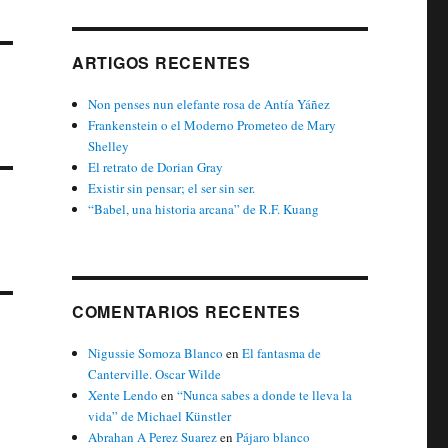
ARTIGOS RECENTES
Non penses nun elefante rosa de Antía Yáñez
Frankenstein o el Moderno Prometeo de Mary
Shelley
El retrato de Dorian Gray
Existir sin pensar; el ser sin ser.
“Babel, una historia arcana” de R.F. Kuang
COMENTARIOS RECENTES
Nigussie Somoza Blanco
en
El fantasma de
Canterville. Oscar Wilde
Xente Lendo
en
“Nunca sabes a donde te lleva la
vida” de Michael Künstler
Abrahan A Perez Suarez
en
Pájaro blanco