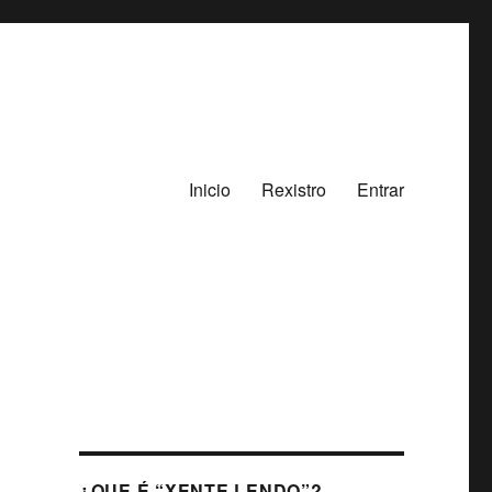
Inicio
Rexistro
Entrar
¿QUE É “XENTE LENDO”?