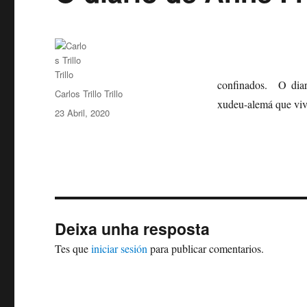
confinados. O diar
Autor
Carlos Trillo Trillo
xudeu-alemá que vive
Publicado
23 Abril, 2020
o
Deixa unha resposta
Tes que
iniciar sesión
para publicar comentarios.