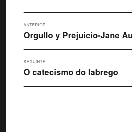
Navegación
ANTERIOR
de
Orgullo y Prejuicio-Jane A
Artigo
anterior:
entradas
SEGUINTE
O catecismo do labrego
Artigo
Seguinte: