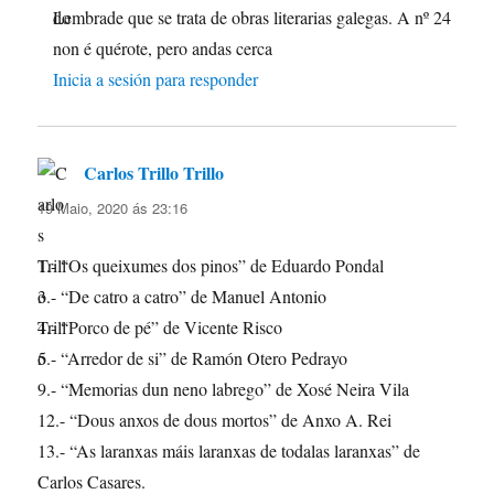
Lembrade que se trata de obras literarias galegas. A nº 24
non é quérote, pero andas cerca
Inicia a sesión para responder
Carlos Trillo Trillo
di:
19 Maio, 2020 ás 23:16
1.- “Os queixumes dos pinos” de Eduardo Pondal
3.- “De catro a catro” de Manuel Antonio
4.- “Porco de pé” de Vicente Risco
5.- “Arredor de si” de Ramón Otero Pedrayo
9.- “Memorias dun neno labrego” de Xosé Neira Vila
12.- “Dous anxos de dous mortos” de Anxo A. Rei
13.- “As laranxas máis laranxas de todalas laranxas” de
Carlos Casares.