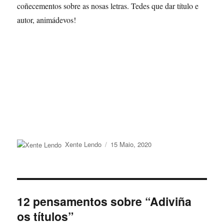
coñecementos sobre as nosas letras. Tedes que dar título e
autor, animádevos!
Autor
Publicado
Xente Lendo
15 Maio, 2020
o
12 pensamentos sobre “Adiviña
os títulos”