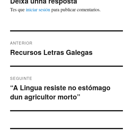
Deixa unha resposta
Tes que
iniciar sesión
para publicar comentarios.
Navegación
ANTERIOR
de
Recursos Letras Galegas
Artigo
anterior:
entradas
SEGUINTE
“A Lingua resiste no estómago
Artigo
dun agricultor morto”
Seguinte: