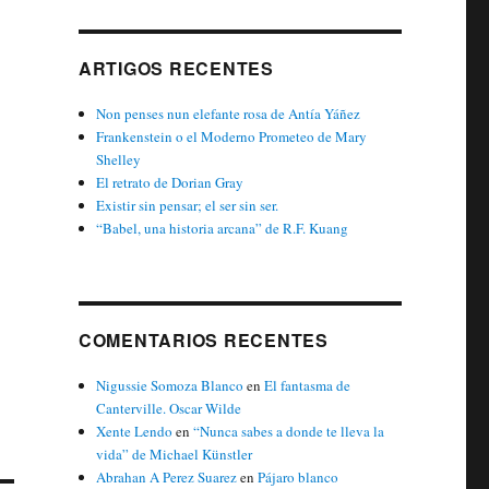
ARTIGOS RECENTES
Non penses nun elefante rosa de Antía Yáñez
Frankenstein o el Moderno Prometeo de Mary
Shelley
El retrato de Dorian Gray
Existir sin pensar; el ser sin ser.
“Babel, una historia arcana” de R.F. Kuang
COMENTARIOS RECENTES
Nigussie Somoza Blanco
en
El fantasma de
Canterville. Oscar Wilde
Xente Lendo
en
“Nunca sabes a donde te lleva la
vida” de Michael Künstler
Abrahan A Perez Suarez
en
Pájaro blanco