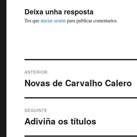
Deixa unha resposta
Tes que
iniciar sesión
para publicar comentarios.
Navegación
ANTERIOR
de
Novas de Carvalho Calero
Artigo
anterior:
entradas
SEGUINTE
Adiviña os títulos
Artigo
Seguinte: