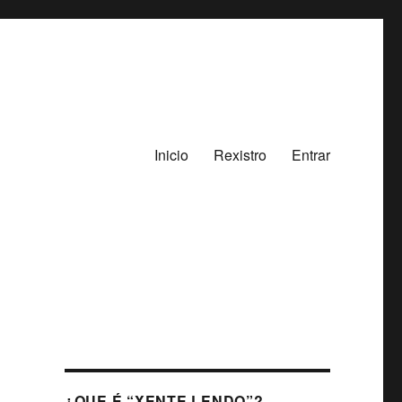
Inicio
Rexistro
Entrar
¿QUE É “XENTE LENDO”?