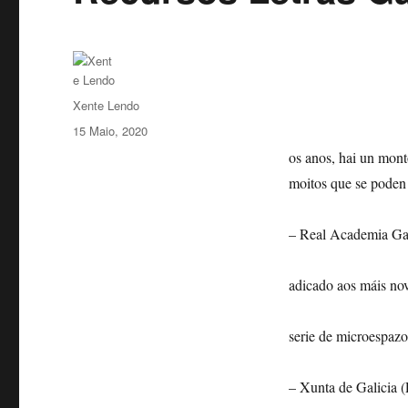
Autor
Xente Lendo
Publicado
15 Maio, 2020
o
os anos, hai un mont
moitos que se poden 
– Real Academia Ga
adicado aos máis no
serie de microespazo
– Xunta de Galicia (