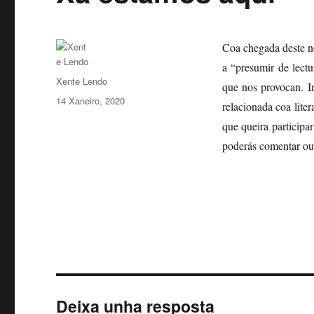
Coa chegada deste 
a “presumir de lectu
Autor
Xente Lendo
que nos provocan. I
Publicado
14 Xaneiro, 2020
relacionada coa lite
o
que queira participar
poderás comentar ou 
Deixa unha resposta