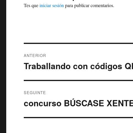
Tes que
iniciar sesión
para publicar comentarios.
Navegación
ANTERIOR
de
Traballando con códigos Q
Artigo
anterior:
entradas
SEGUINTE
concurso BÚSCASE XENT
Artigo
Seguinte: