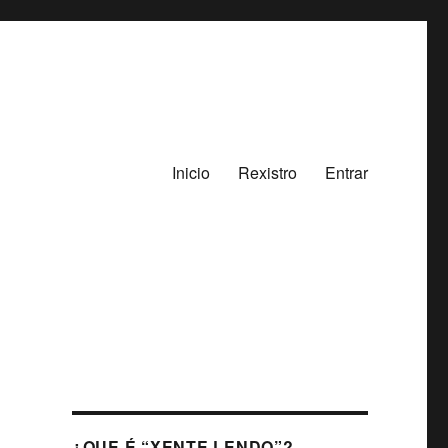
Inicio
Rexistro
Entrar
¿QUE É “XENTE LENDO”?