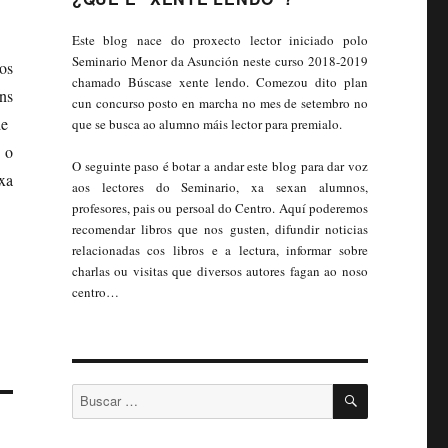
Este blog nace do proxecto lector iniciado polo
Seminario Menor da Asunción neste curso 2018-2019
os
chamado Búscase xente lendo. Comezou dito plan
ns
cun concurso posto en marcha no mes de setembro no
de
que se busca ao alumno máis lector para premialo.
 o
O seguinte paso é botar a andar este blog para dar voz
 xa
aos lectores do Seminario, xa sexan alumnos,
profesores, pais ou persoal do Centro. Aquí poderemos
recomendar libros que nos gusten, difundir noticias
relacionadas cos libros e a lectura, informar sobre
charlas ou visitas que diversos autores fagan ao noso
centro…
BUSCAR
Buscar: