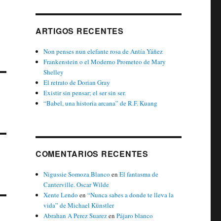
ARTIGOS RECENTES
Non penses nun elefante rosa de Antía Yáñez
Frankenstein o el Moderno Prometeo de Mary
Shelley
El retrato de Dorian Gray
Existir sin pensar; el ser sin ser.
“Babel, una historia arcana” de R.F. Kuang
COMENTARIOS RECENTES
Nigussie Somoza Blanco
en
El fantasma de
Canterville. Oscar Wilde
Xente Lendo
en
“Nunca sabes a donde te lleva la
vida” de Michael Künstler
Abrahan A Perez Suarez
en
Pájaro blanco