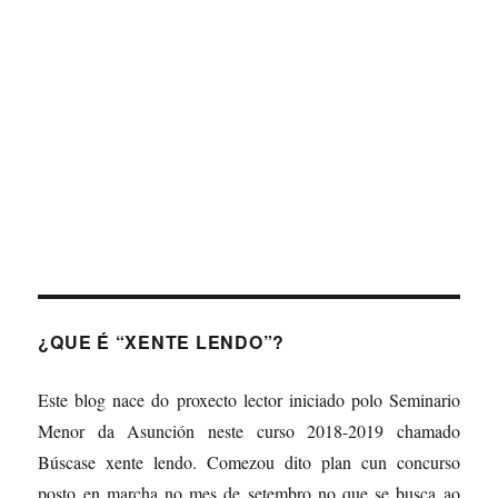
About
Posts
Comments
¿QUE É “XENTE LENDO”?
Este blog nace do proxecto lector iniciado polo Seminario
Menor da Asunción neste curso 2018-2019 chamado
Búscase xente lendo. Comezou dito plan cun concurso
posto en marcha no mes de setembro no que se busca ao