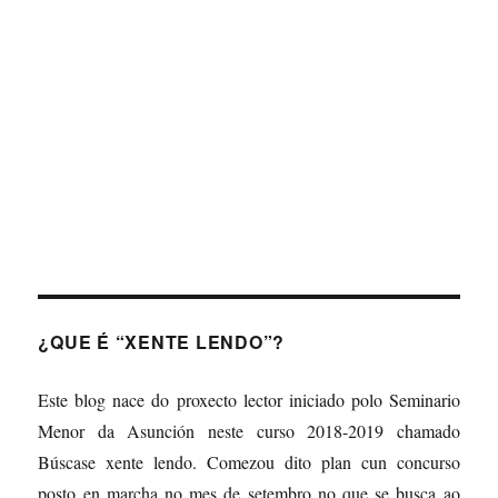
About
Posts
Comments
¿QUE É “XENTE LENDO”?
Este blog nace do proxecto lector iniciado polo Seminario
Menor da Asunción neste curso 2018-2019 chamado
Búscase xente lendo. Comezou dito plan cun concurso
posto en marcha no mes de setembro no que se busca ao