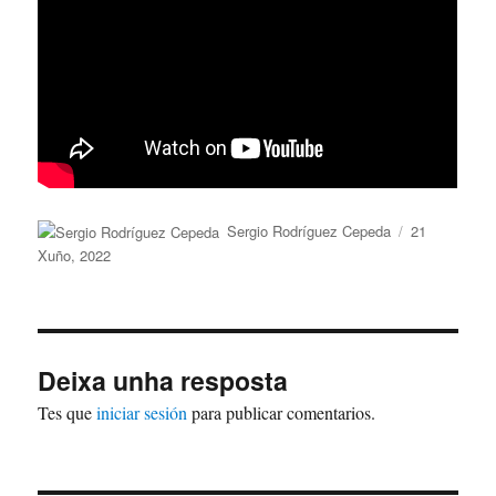
Autor
Publicado
Sergio Rodríguez Cepeda
21
o
Xuño, 2022
Deixa unha resposta
Tes que
iniciar sesión
para publicar comentarios.