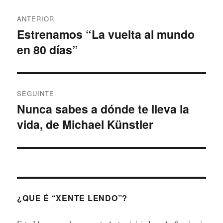
Navegación
ANTERIOR
de
Estrenamos “La vuelta al mundo
Artigo
en 80 días”
anterior:
entradas
SEGUINTE
Nunca sabes a dónde te lleva la
Artigo
vida, de Michael Künstler
Seguinte:
¿QUE É “XENTE LENDO”?