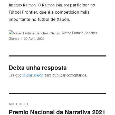
Instituto Raimon. O Raimon loita por
participar no
Fútbol Frontier, que é a competicion máis
importante no fútbol de Xapón.
Autor
Mateo Furtuna Sánchez
Publicado
Gianzo
20 Abril, 2022
o
Deixa unha resposta
Tes que
iniciar sesión
para publicar comentarios.
Navegación
ANTERIOR
de
Premio Nacional da Narrativa 2021
Artigo