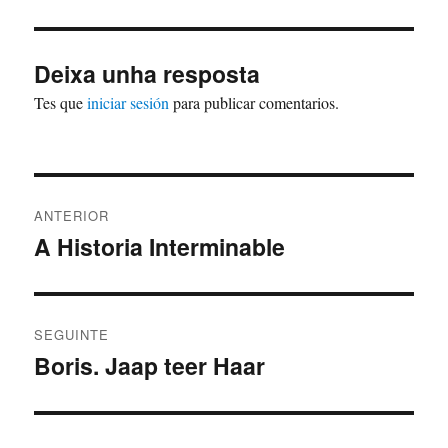
Deixa unha resposta
Tes que
iniciar sesión
para publicar comentarios.
Navegación
ANTERIOR
de
A Historia Interminable
Artigo
anterior:
entradas
SEGUINTE
Boris. Jaap teer Haar
Artigo
Seguinte: