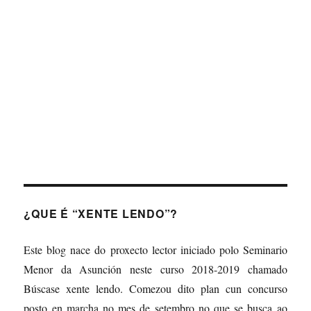
About
Posts
Comments
¿QUE É “XENTE LENDO”?
Este blog nace do proxecto lector iniciado polo Seminario
Menor da Asunción neste curso 2018-2019 chamado
Búscase xente lendo. Comezou dito plan cun concurso
posto en marcha no mes de setembro no que se busca ao