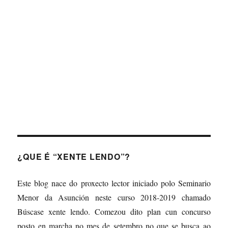
About
Posts
Comments
¿QUE É “XENTE LENDO”?
Este blog nace do proxecto lector iniciado polo Seminario
Menor da Asunción neste curso 2018-2019 chamado
Búscase xente lendo. Comezou dito plan cun concurso
posto en marcha no mes de setembro no que se busca ao