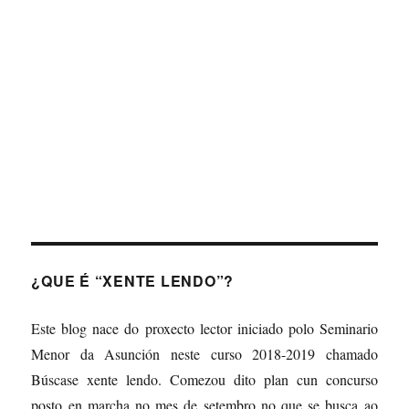
About
Posts
Comments
¿QUE É “XENTE LENDO”?
Este blog nace do proxecto lector iniciado polo Seminario
Menor da Asunción neste curso 2018-2019 chamado
Búscase xente lendo. Comezou dito plan cun concurso
posto en marcha no mes de setembro no que se busca ao