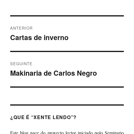
Navegación
ANTERIOR
de
Cartas de inverno
Artigo
anterior:
entradas
SEGUINTE
Makinaria de Carlos Negro
Artigo
Seguinte:
¿QUE É “XENTE LENDO”?
Este blog nace do proxecto lector iniciado polo Seminario