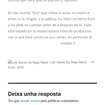
somma que hace que no piensen y razonen.
En ese mundo “feliz” que relata el autor, no existe el
amor, ni la religión y la política. Su “dios” es Henry Ford
y los años se cuentan antes de y despues de él. Todo
está basado en la revolucionaria línea de produccion
con la que Ford construía sus coch
es, en particular el
modelo T.
Autor
Publicado
Luis Xavier Do Rego Ramil
19
o
Xuño, 2019
Deixa unha resposta
Tes que
iniciar sesión
para publicar comentarios.