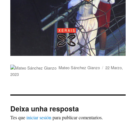
Autor
Publicado
Mateo Sánchez Gianzo
22 Marzo,
o
2023
Deixa unha resposta
Tes que
iniciar sesión
para publicar comentarios.