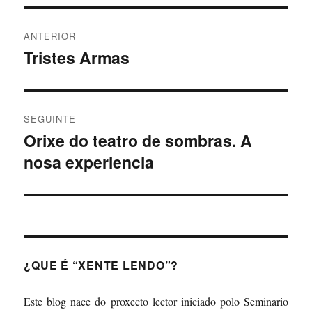
Navegación
ANTERIOR
de
Tristes Armas
Artigo
anterior:
entradas
SEGUINTE
Orixe do teatro de sombras. A
Artigo
nosa experiencia
Seguinte:
¿QUE É “XENTE LENDO”?
Este blog nace do proxecto lector iniciado polo Seminario