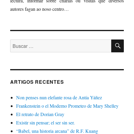
lectura, informar sobre charlas ou visitas que diversos
autores fagan ao noso centro…
BU
Buscar:
ARTIGOS RECENTES
Non penses nun elefante rosa de Antía Yáñez
Frankenstein o el Moderno Prometeo de Mary Shelley
El retrato de Dorian Gray
Existir sin pensar; el ser sin ser.
“Babel, una historia arcana” de R.F. Kuang