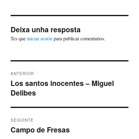
Deixa unha resposta
Tes que
iniciar sesión
para publicar comentarios.
Navegación
ANTERIOR
de
Los santos inocentes – Miguel
Artigo
Delibes
anterior:
entradas
SEGUINTE
Campo de Fresas
Artigo
Seguinte: