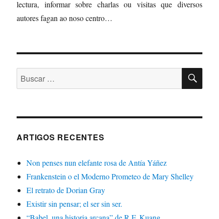
lectura, informar sobre charlas ou visitas que diversos
autores fagan ao noso centro…
BU
Buscar:
ARTIGOS RECENTES
Non penses nun elefante rosa de Antía Yáñez
Frankenstein o el Moderno Prometeo de Mary Shelley
El retrato de Dorian Gray
Existir sin pensar; el ser sin ser.
“Babel, una historia arcana” de R.F. Kuang