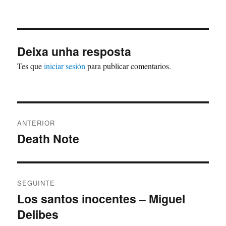
o
Deixa unha resposta
Tes que
iniciar sesión
para publicar comentarios.
Navegación
ANTERIOR
de
Death Note
Artigo
anterior:
entradas
SEGUINTE
Los santos inocentes – Miguel
Artigo
Delibes
Seguinte: