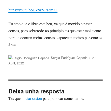
https://youtu.be/LV9rNP1cmKI
Eu creo que o libro está ben, xa que é movido e pasan
cousas, pero sobretodo ao principio tes que estar moi atento
porque ocorren moitas cousas e aparecen moitos personaxes
á vez.
Autor
Publicado
Sergio Rodríguez Cepeda
20
o
Abril, 2022
Deixa unha resposta
Tes que
iniciar sesión
para publicar comentarios.