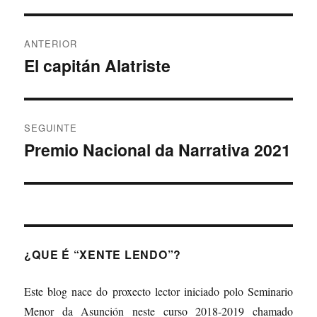
Navegación
ANTERIOR
de
El capitán Alatriste
Artigo
anterior:
entradas
SEGUINTE
Premio Nacional da Narrativa 2021
Artigo
Seguinte:
¿QUE É “XENTE LENDO”?
Este blog nace do proxecto lector iniciado polo Seminario
Menor da Asunción neste curso 2018-2019 chamado