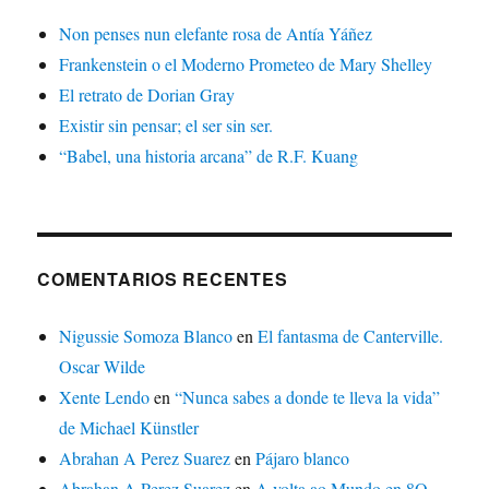
Non penses nun elefante rosa de Antía Yáñez
Frankenstein o el Moderno Prometeo de Mary Shelley
El retrato de Dorian Gray
Existir sin pensar; el ser sin ser.
“Babel, una historia arcana” de R.F. Kuang
COMENTARIOS RECENTES
Nigussie Somoza Blanco
en
El fantasma de Canterville.
Oscar Wilde
Xente Lendo
en
“Nunca sabes a donde te lleva la vida”
de Michael Künstler
Abrahan A Perez Suarez
en
Pájaro blanco
Abrahan A Perez Suarez
en
A volta ao Mundo en 8O