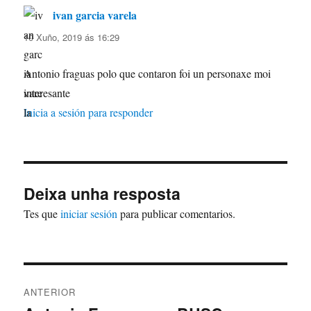
ivan garcia varela
di:
10 Xuño, 2019 ás 16:29
Antonio fraguas polo que contaron foi un personaxe moi
interesante
Inicia a sesión para responder
Deixa unha resposta
Tes que
iniciar sesión
para publicar comentarios.
Navegación
ANTERIOR
de