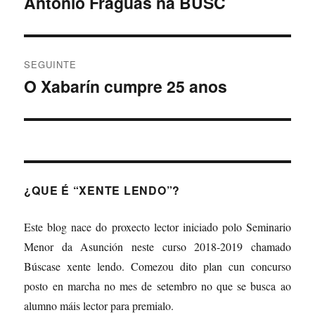
Antonio Fraguas na BUSC
Artigo
anterior:
entradas
SEGUINTE
O Xabarín cumpre 25 anos
Artigo
Seguinte:
¿QUE É “XENTE LENDO”?
Este blog nace do proxecto lector iniciado polo Seminario
Menor da Asunción neste curso 2018-2019 chamado
Búscase xente lendo. Comezou dito plan cun concurso
posto en marcha no mes de setembro no que se busca ao
alumno máis lector para premialo.