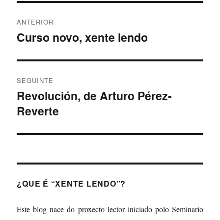
Navegación
ANTERIOR
de
Curso novo, xente lendo
Artigo
anterior:
entradas
SEGUINTE
Revolución, de Arturo Pérez-
Artigo
Reverte
Seguinte:
¿QUE É “XENTE LENDO”?
Este blog nace do proxecto lector iniciado polo Seminario