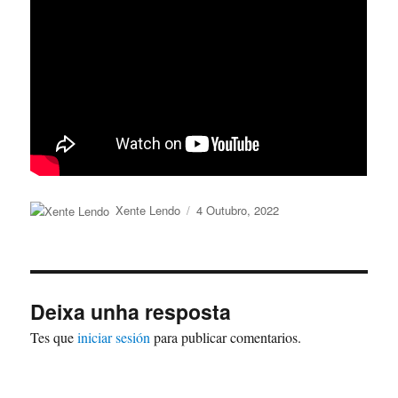
Autor
Publicado
Xente Lendo
4 Outubro, 2022
o
Deixa unha resposta
Tes que
iniciar sesión
para publicar comentarios.