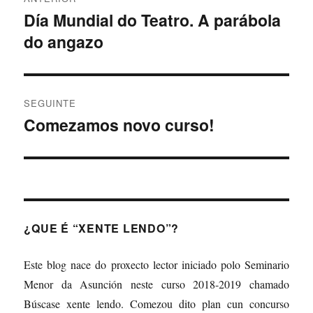
de
Día Mundial do Teatro. A parábola
Artigo
do angazo
anterior:
entradas
SEGUINTE
Comezamos novo curso!
Artigo
Seguinte:
¿QUE É “XENTE LENDO”?
Este blog nace do proxecto lector iniciado polo Seminario
Menor da Asunción neste curso 2018-2019 chamado
Búscase xente lendo. Comezou dito plan cun concurso