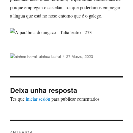
porque empregan o castelán, xa que poderíamos empregar
a lingua que está no noso entorno que é o galego.
Autor
Publicado
ainhoa barral
27 Marzo, 2023
o
Deixa unha resposta
Tes que
iniciar sesión
para publicar comentarios.
Navegación
ANTERIOR