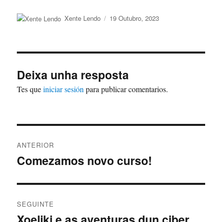
Autor
Publicado
Xente Lendo
19 Outubro, 2023
o
Deixa unha resposta
Tes que
iniciar sesión
para publicar comentarios.
Navegación
ANTERIOR
de
Comezamos novo curso!
Artigo
anterior:
entradas
SEGUINTE
Xoeliki e as aventuras dun ciber
Artigo