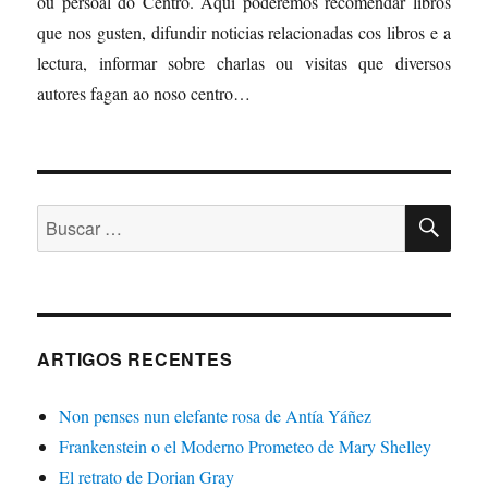
ou persoal do Centro. Aquí poderemos recomendar libros
que nos gusten, difundir noticias relacionadas cos libros e a
lectura, informar sobre charlas ou visitas que diversos
autores fagan ao noso centro…
BU
Buscar:
ARTIGOS RECENTES
Non penses nun elefante rosa de Antía Yáñez
Frankenstein o el Moderno Prometeo de Mary Shelley
El retrato de Dorian Gray