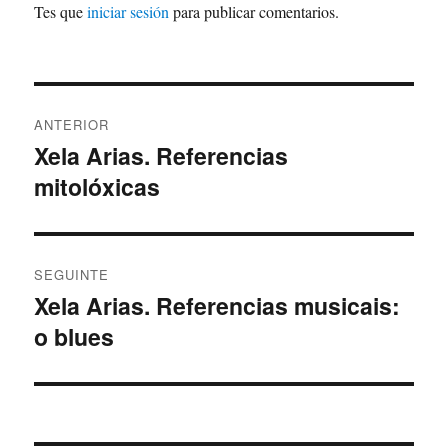
Tes que
iniciar sesión
para publicar comentarios.
Navegación
ANTERIOR
de
Xela Arias. Referencias
Artigo
mitolóxicas
anterior:
entradas
SEGUINTE
Xela Arias. Referencias musicais:
Artigo
o blues
Seguinte: