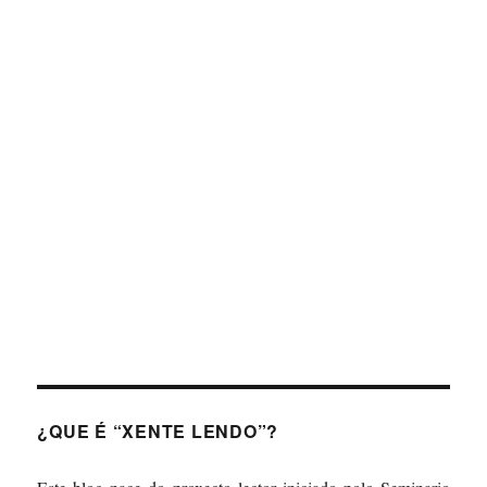
Forgot your password?
¿QUE É “XENTE LENDO”?