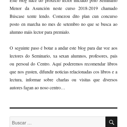
Este blog nace do proxecto lector iniciado polo Seminario
Menor da Asunción neste curso 2018-2019 chamado
Búscase xente lendo. Comezou dito plan cun concurso
posto en marcha no mes de setembro no que se busca ao
alumno máis lector para premialo.
O seguinte paso é botar a andar este blog para dar voz aos
lectores do Seminario, xa sexan alumnos, profesores, pais
ou persoal do Centro. Aquí poderemos recomendar libros
que nos gusten, difundir noticias relacionadas cos libros e a
lectura, informar sobre charlas ou visitas que diversos
autores fagan ao noso centro…
BU
Buscar: