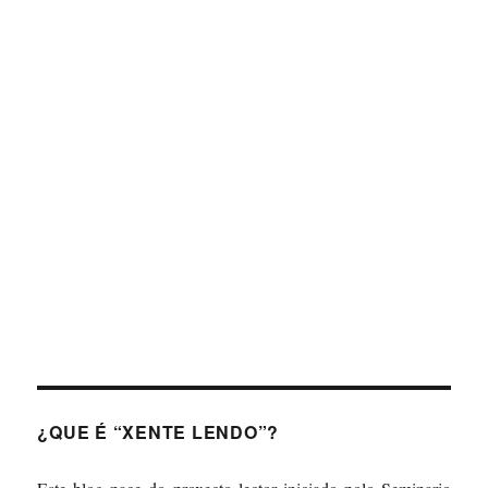
Forgot your password?
¿QUE É “XENTE LENDO”?