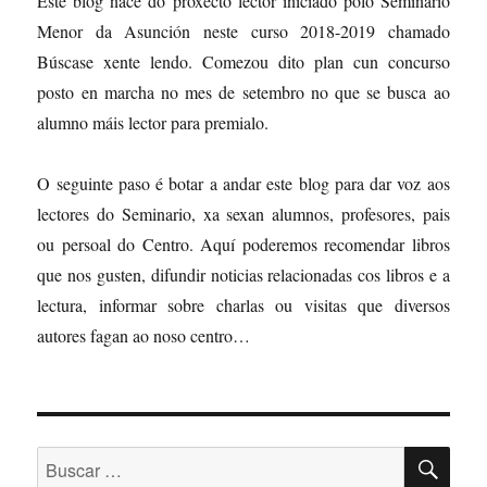
Este blog nace do proxecto lector iniciado polo Seminario
Menor da Asunción neste curso 2018-2019 chamado
Búscase xente lendo. Comezou dito plan cun concurso
posto en marcha no mes de setembro no que se busca ao
alumno máis lector para premialo.
O seguinte paso é botar a andar este blog para dar voz aos
lectores do Seminario, xa sexan alumnos, profesores, pais
ou persoal do Centro. Aquí poderemos recomendar libros
que nos gusten, difundir noticias relacionadas cos libros e a
lectura, informar sobre charlas ou visitas que diversos
autores fagan ao noso centro…
BU
Buscar: